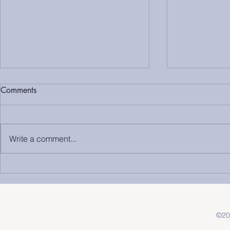
Comments
Write a comment...
Bol u ramenu: impingement,
Kronična bol
tetive ili vrat? Kako prepoznati
prolazi iako 
pravi uzrok
zaliječeno
©20