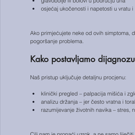
glavobolje ili bolovi u području uha
osjećaj ukočenosti i napetosti u vratu 
Ako primjećujete neke od ovih simptoma, dobr
pogoršanje problema.
Kako postavljamo dijagnoz
Naš pristup uključuje detaljnu procjenu:
klinički pregled – palpacija mišića i zgl
analizu držanja – jer često vratna i tora
razumijevanje životnih navika – stres,
Cilj nam je pronaći uzrok, a ne samo liječit