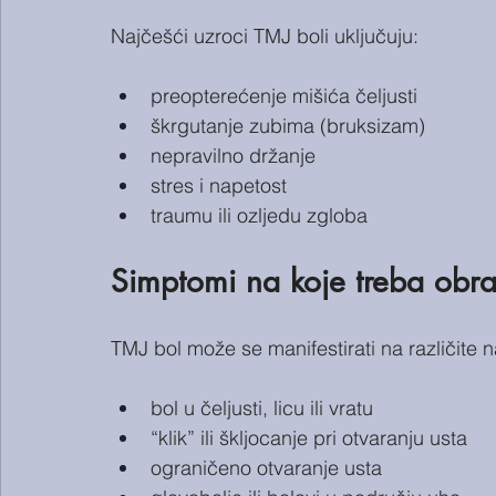
Najčešći uzroci TMJ boli uključuju:
preopterećenje mišića čeljusti
škrgutanje zubima (bruksizam)
nepravilno držanje
stres i napetost
traumu ili ozljedu zgloba
Simptomi na koje treba obrat
TMJ bol može se manifestirati na različite 
bol u čeljusti, licu ili vratu
“klik” ili škljocanje pri otvaranju usta
ograničeno otvaranje usta